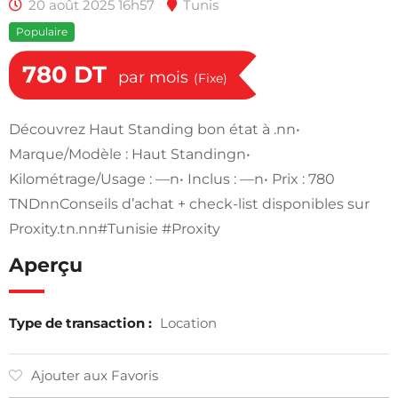
20 août 2025 16h57
Tunis
Populaire
780
DT
par mois
(Fixe)
Découvrez Haut Standing bon état à .nn•
Marque/Modèle : Haut Standingn•
Kilométrage/Usage : —n• Inclus : —n• Prix : 780
TNDnnConseils d’achat + check-list disponibles sur
Proxity.tn.nn#Tunisie #Proxity
Aperçu
Type de transaction :
Location
Ajouter aux Favoris