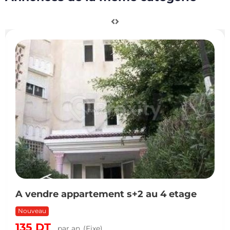
A vendre appartement s+2 au 4 etage
Nouveau
135
DT
par an
(Fixe)