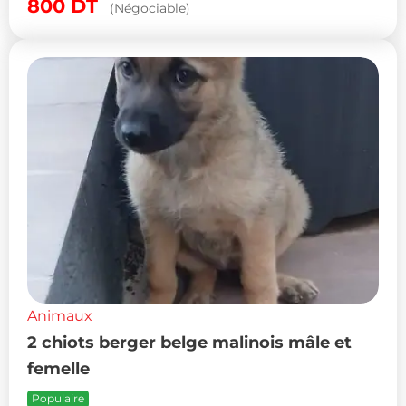
800
DT
(Négociable)
Animaux
2 chiots berger belge malinois mâle et
femelle
Populaire