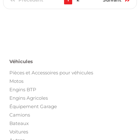
Retrouvez sur Proxity.tn toutes les
annonces d’animaux en
Tunisie :
chiens, chats, oiseaux, poissons et accessoires pour
vos compagnons. Achetez, vendez ou adoptez facilement un
animal près de chez vous. Découvrez aussi nos catégories
Maison et Jardin
et
Équipements pour enfants
pour compléter
votre foyer.
Véhicules