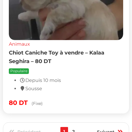
Animaux
Chiot Caniche Toy à vendre – Kalaa
Seghira – 80 DT
Populaire
Depuis 10 mois
Sousse
80
DT
(Fixe)
Précédent
1
2
Suivant