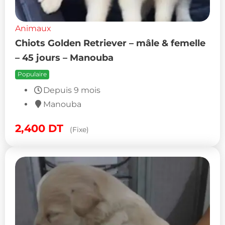
Animaux
Chiots Golden Retriever – mâle & femelle
– 45 jours – Manouba
Populaire
Depuis 9 mois
Manouba
2,400
DT
(Fixe)